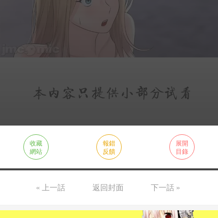
收藏
報錯
展開
網站
反饋
目錄
« 上一話
返回封面
下一話 »