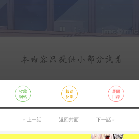
收藏
報錯
展開
網站
反饋
目錄
« 上一話
返回封面
下一話 »