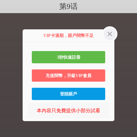
第9话
VIP卡過期，賬戶閱幣不足
3秒快速註冊
充值閱幣，升級VIP會員
登陸賬戶
本內容只免費提供小部分試看